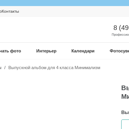
b
Контакты
8 (4
Профессио
чать фото
Интерьер
Календари
Фотосув
ы
/
Выпускной альбом для 4 класса Минимализм
Вы
М
Вы