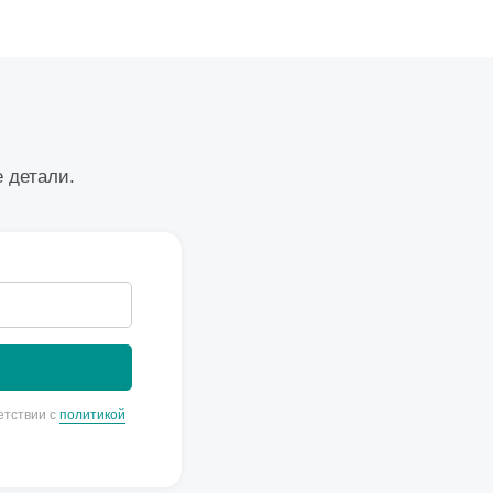
е детали.
етствии с
политикой