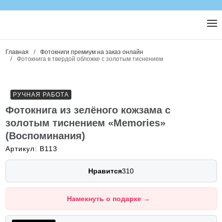
Главная
/
Фотокниги премиум на заказ онлайн
/
Фотокнига в твердой обложке с золотым тиснением
РУЧНАЯ РАБОТА
Фотокнига из зелёного кожзама с
золотым тиснением «Memories»
(Воспоминания)
Артикул: B113
Нравится
310
Намекнуть о подарке
→