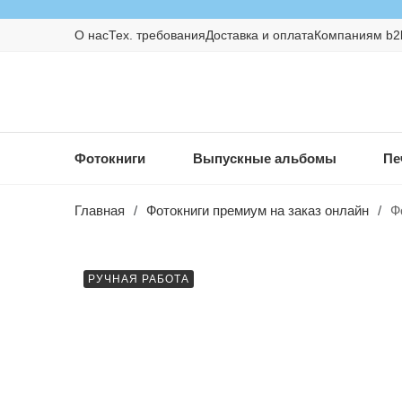
О нас
Тех. требования
Доставка и оплата
Компаниям b2
Фотокниги
Выпускные альбомы
Пе
Главная
/
Фотокниги премиум на заказ онлайн
/
Ф
РУЧНАЯ РАБОТА