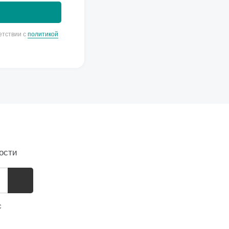
етствии с
политикой
ости
с