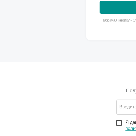
Нажимая кнопку «От
Пол
Введите
Я да
поли