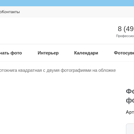
b
Контакты
8 (4
Профессио
чать фото
Интерьер
Календари
Фотосув
отокнига квадратная с двумя фотографиями на обложке
Фо
фо
Арт