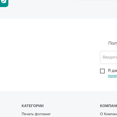
Пол
Введите
Я да
поли
КАТЕГОРИИ
КОМПАН
Печать фотокниг
О Компан