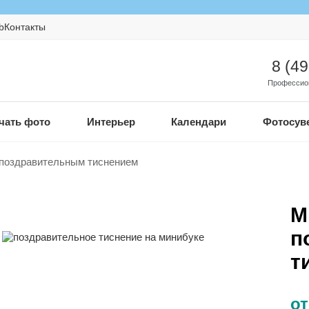
b
Контакты
8 (4
Профессио
чать фото
Интерьер
Календари
Фотосув
поздравительным тиснением
М
п
т
от