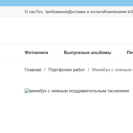
О нас
Тех. требования
Доставка и оплата
Компаниям b2
Фотокниги
Выпускные альбомы
Пе
Главная
/
Портфолио работ
/
Минибук с нежным 