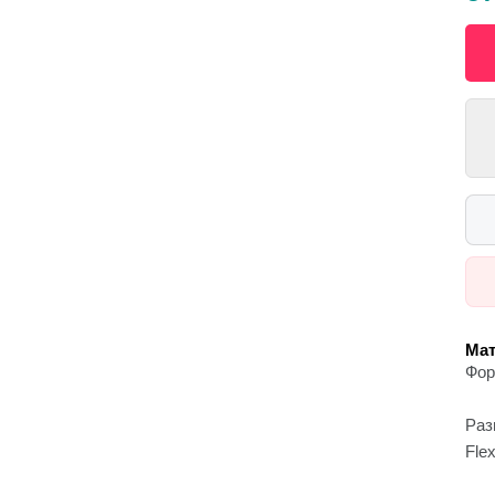
Мат
Фор
Раз
Fle