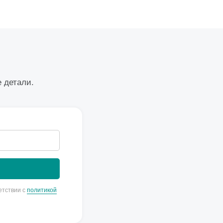
е детали.
етствии с
политикой