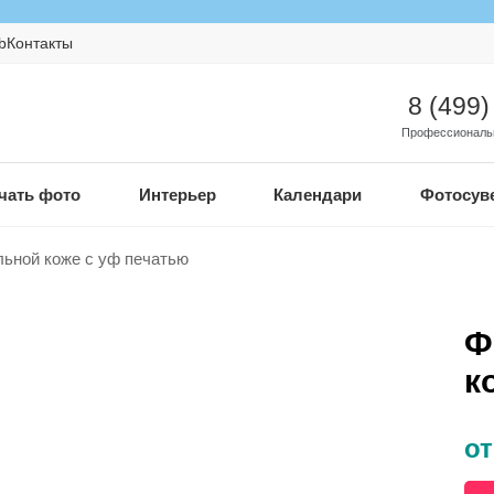
b
Контакты
8 (499)
Профессиональ
чать фото
Интерьер
Календари
Фотосув
льной коже с уф печатью
Ф
к
от