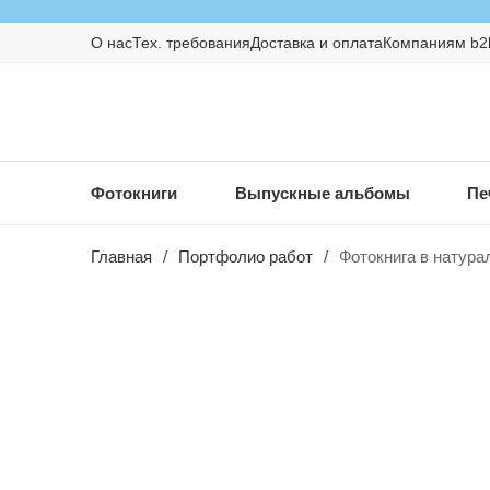
О нас
Тех. требования
Доставка и оплата
Компаниям b2
Фотокниги
Выпускные альбомы
Пе
Главная
/
Портфолио работ
/
Фотокнига в натура