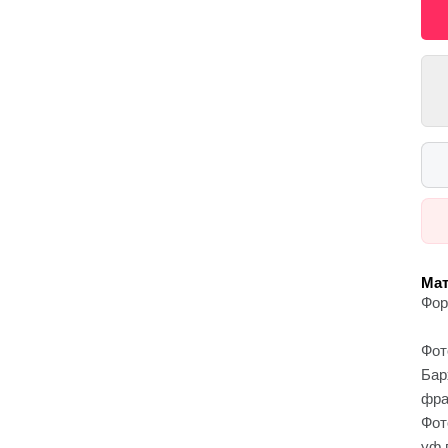
Мат
Фор
Фот
Бар
фра
Фот
уф 