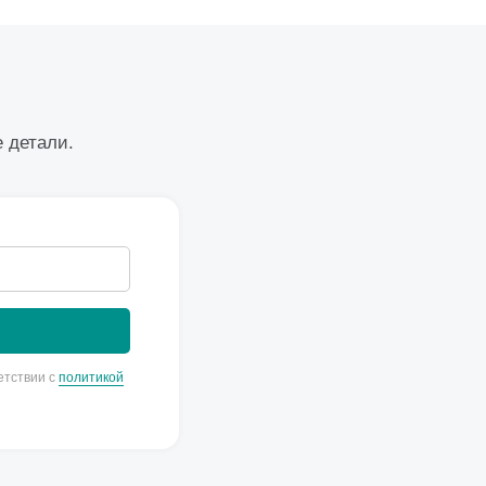
е детали.
етствии с
политикой