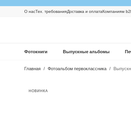
О нас
Тех. требования
Доставка и оплата
Компаниям b2
Фотокниги
Выпускные альбомы
Пе
Главная
/
Фотоальбом первоклассника
/
Выпускн
НОВИНКА