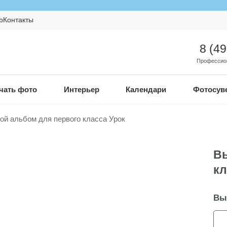
b
Контакты
8 (4
Профессио
чать фото
Интерьер
Календари
Фотосув
ой альбом для первого класса Урок
Вы
кл
Вы