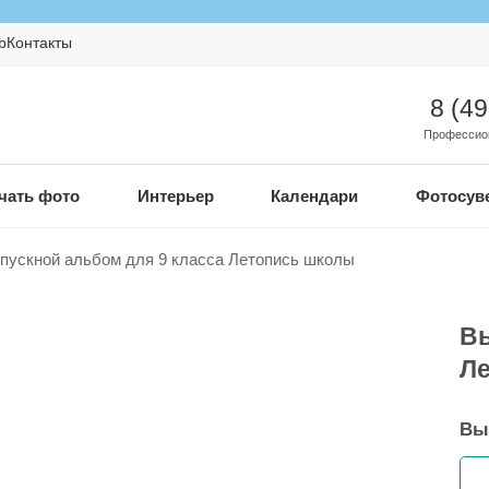
b
Контакты
8 (4
Профессио
чать фото
Интерьер
Календари
Фотосув
пускной альбом для 9 класса Летопись школы
Вы
Л
Вы