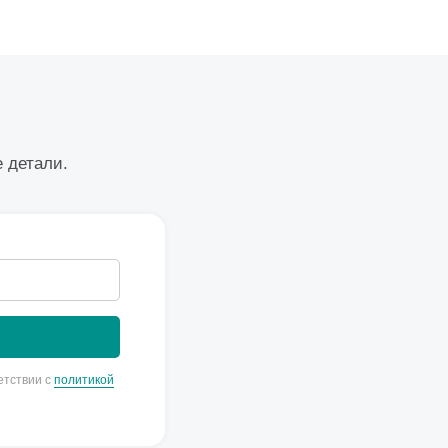
е детали.
етствии с
политикой