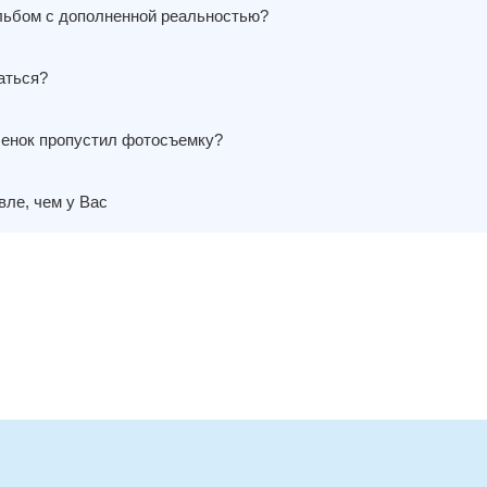
льбом с дополненной реальностью?
аться?
бенок пропустил фотосъемку?
ле, чем у Вас