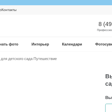
b
Контакты
8 (4
Профессио
чать фото
Интерьер
Календари
Фотосув
 для детского сада Путешествие
Вы
са
Вы