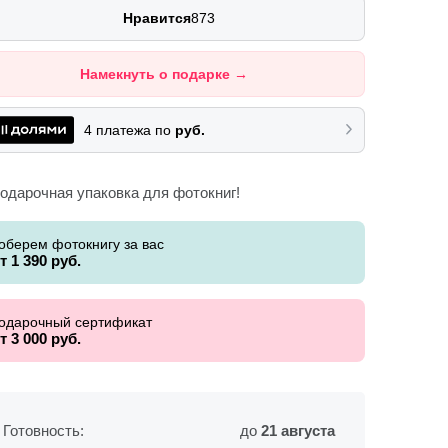
Нравится
873
Намекнуть о подарке
→
4 платежа по
руб.
оберем фотокнигу за вас
т 1 390 руб.
одарочный сертификат
т 3 000 руб.
Готовность:
до
21 августа