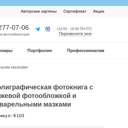
Авторские картины
Сертификат
Акции
 277-07-06
(10:00 - 19:00 ПН-ПТ)
Перезвоните мне
я фотолаборатория
ениры
Портфолио
Профессионалам
ьными мазками
лиграфическая фотокнига с
жевой фотообложкой и
кварельными мазками
икул: K103