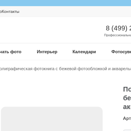
b
Контакты
8 (499)
Профессиональна
чать фото
Интерьер
Календари
Фотосув
олиграфическая фотокнига с бежевой фотообложкой и акварел
По
бе
а
Арт