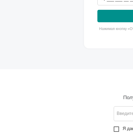
Нажимая кнопку «От
Пол
Введите
Я да