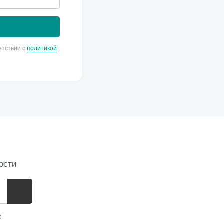
етствии с
политикой
ости
с