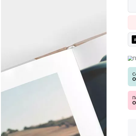
С
О
П
О