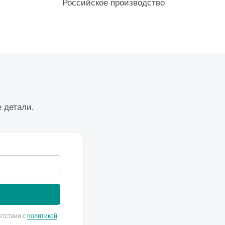
Российское производство
е детали.
етствии с
политикой