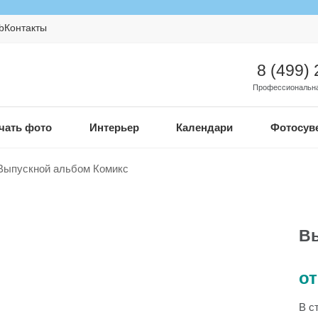
b
Контакты
8 (499)
Профессиональна
чать фото
Интерьер
Календари
Фотосув
Выпускной альбом Комикс
Вы
от
В с